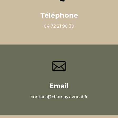
Téléphone
04 72 21 90 30

Email
contact@charnay.avocat.fr